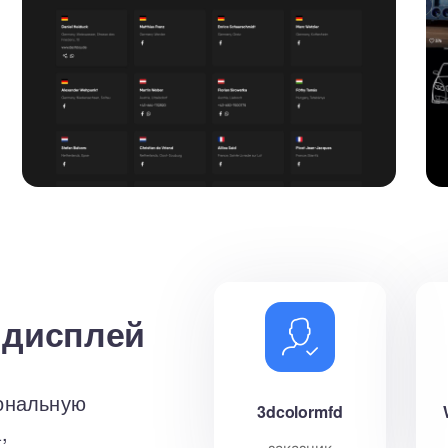
 дисплей
ональную
3dcolormfd
,