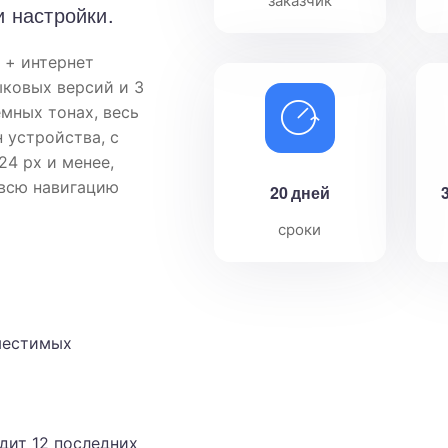
заказчик
 настройки.
 + интернет
ковых версий и 3
емных тонах, весь
 устройства, с
24 px и менее,
 всю навигацию
20 дней
сроки
местимых
дит 12 последних