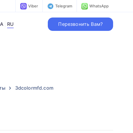
Viber
Telegram
WhatsApp
Перезвонить Вам?
A
RU
ты
3dcolormfd.com