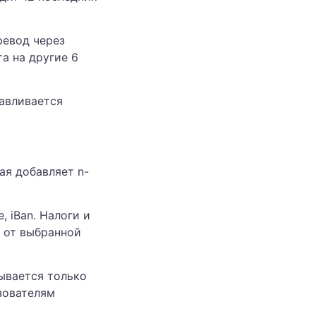
ревод через
та на другие 6
навливается
ая добавляет n-
, iBan. Налоги и
 от выбранной
ывается только
зователям