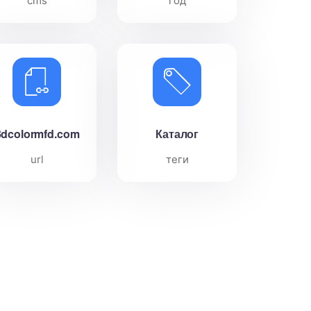
cms
год
3dcolormfd.com
Каталог
url
теги