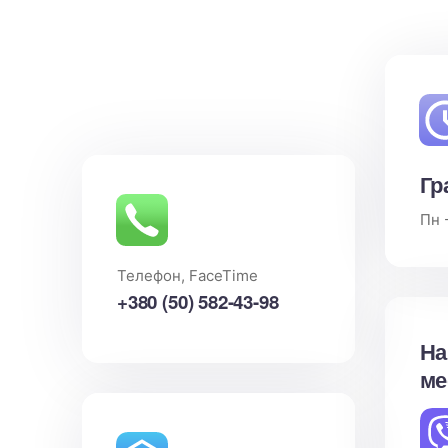
Гр
Пн -
Телефон, FaceTime
+380 (50) 582-43-98
На
ме