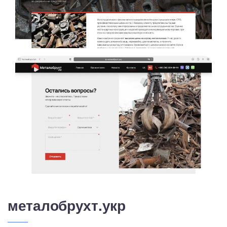
металобрухт.укр